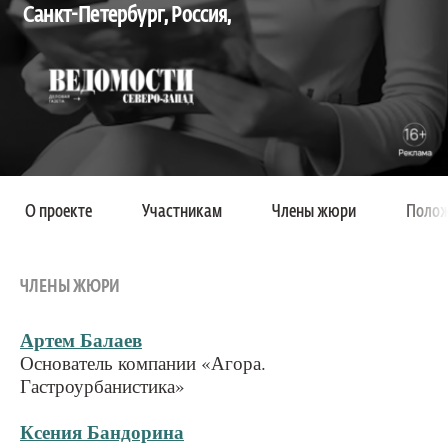
Санкт-Петербург, Россия,
О проекте
Участникам
Члены жюри
Полож
ЧЛЕНЫ ЖЮРИ
Артем Балаев
Основатель компании «Агора.
Гастроурбанистика»
Ксения Бандорина