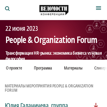
Мероприятия
22 июня 2023
Ведомости
Архив
People & Organization Forum
Как потратить
Партнёрам
Ведомости&
Трансформация HR-рынка: экономика бизнеса vs новая
О нас
философия
О проекте
Программа
Материалы
Спикер
XXXIV регулярный проект
Москва, Летняя веранда ресторана «Ткемали»,
МАТЕРИАЛЫ МЕРОПРИЯТИЯ PEOPLE & ORGANIZATION
Малый Ивановский переулок, 7-9с1
FORUM
Юлия Галаничева, группа