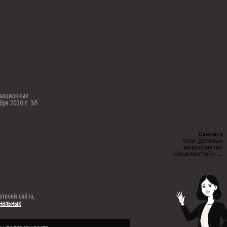
рмационных
бря 2020 г. ЭЛ
Скачать
план деловых
мероприятий
«Ведомостей» →
ателей сайта,
ональных