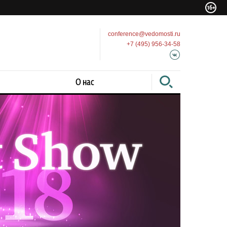
conference@vedomosti.ru
+7 (495) 956-34-58
О нас