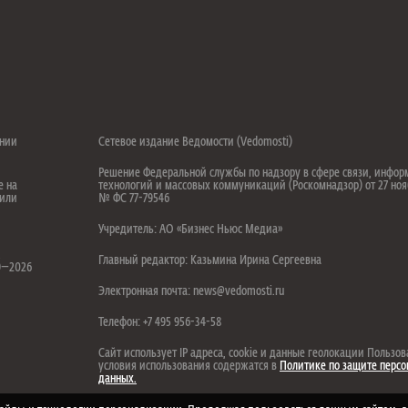
ении
Сетевое издание Ведомости (Vedomosti)
Решение Федеральной службы по надзору в сфере связи, инфо
е на
технологий и массовых коммуникаций (Роскомнадзор) от 27 ноя
 или
№ ФС 77-79546
Учредитель: АО «Бизнес Ньюс Медиа»
.
Главный редактор: Казьмина Ирина Сергеевна
99—2026
Электронная почта: news@vedomosti.ru
Телефон: +7 495 956-34-58
Сайт использует IP адреса, cookie и данные геолокации Пользов
условия использования содержатся в
Политике по защите перс
данных.