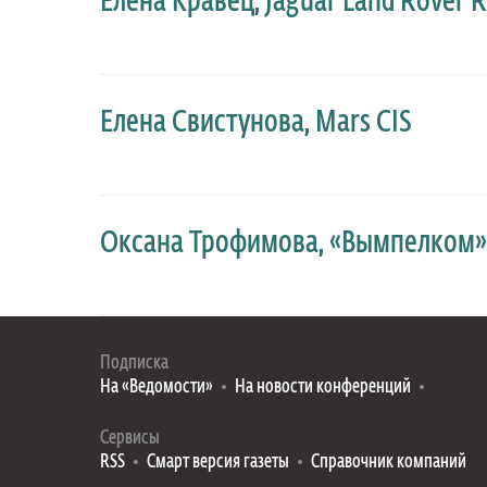
Елена Кравец, Jaguar Land Rover R
Елена Свистунова, Mars CIS
Оксана Трофимова, «Вымпелком»
Подписка
На «Ведомости»
На новости конференций
Сервисы
RSS
Смарт версия газеты
Справочник компаний