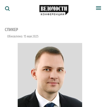
Мероприятия
Ведомости
СПИКЕР
Архив
Обновлено: 15 мая 2025
Как потратить
Партнёрам
Ведомости&
О нас