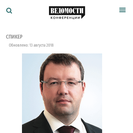
Мероприятия
Ведомости
СПИКЕР
Архив
Обновлено: 13 августа 2018
Как потратить
Партнёрам
Ведомости&
О нас