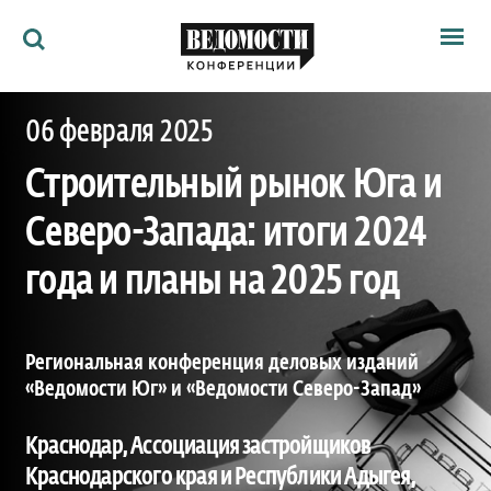
Мероприятия
06 февраля 2025
Ведомости
Архив
Строительный рынок Юга и
Как потратить
Партнёрам
Северо-Запада: итоги 2024
Ведомости&
О нас
года и планы на 2025 год
Региональная конференция деловых изданий
«Ведомости Юг» и «Ведомости Северо-Запад»
Краснодар, Ассоциация застройщиков
Краснодарского края и Республики Адыгея,