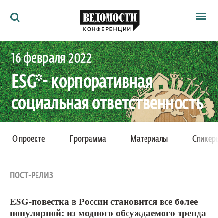
Мероприятия
16 февраля 2022
Ведомости
Архив
ESG*- корпоративная
Как потратить
Партнёрам
социальная ответственность
Ведомости&
О нас
VI ежегодная конференция (онлайн)
О проекте
Программа
Материалы
Спикер
Проект Санкт-Петербургского офиса
Санкт-Петербург, Россия
ПОСТ-РЕЛИЗ
ESG-повестка в России становится все более
популярной: из модного обсуждаемого тренда