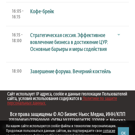
16:05 -
Кофе-брейк
16:15
16:15 -
Стратегическая сессия. Эффективное
18:00
вовлечение бизнеса в достижение ЦУР.
Основные барьеры и меры содействия
18:00
Завершение форума. Вечерний коктейль
Сайт использует IP адреса, cookie и данные геолокации Пользователей
сайта, условия использования содержатся в
Политике по защите
персональных данных.
Все права защищены © АО Бизнес Ньюс Медиа, ИНН/КПП
7712108141/771501001, ОГРН 1027739124775, 127018, г. Москва,
На нашем сайте используются cookie-файлы и технологии персонализации.
вн.тер.г. муниципальный округ Марьина Роща, ул. Полковая, д. 3,
Продолжая пользоваться данным сайтом, вы подтверждаете свое
согласие
ОК
стр. 1. 1999—2026