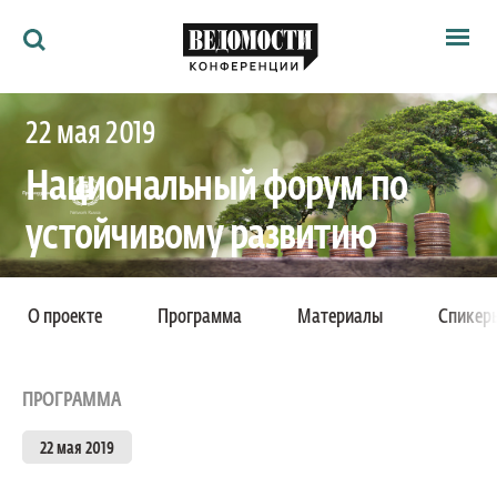
Мероприятия
22 мая 2019
Ведомости
Архив
Национальный форум по
Как потратить
Партнёрам
устойчивому развитию
Ведомости&
О нас
Москва, Lotte Hotel Moscow, Новинский бульвар,
О проекте
Программа
Материалы
Спикер
д.8, стр.2
ПРОГРАММА
22 мая 2019