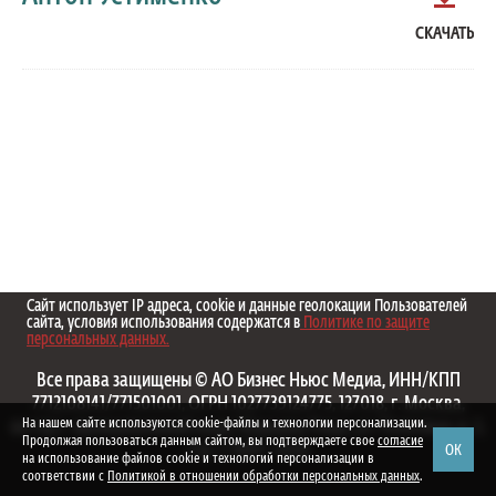
СКАЧАТЬ
Сайт использует IP адреса, cookie и данные геолокации Пользователей
сайта, условия использования содержатся в
Политике по защите
персональных данных.
Все права защищены © АО Бизнес Ньюс Медиа, ИНН/КПП
7712108141/771501001, ОГРН 1027739124775, 127018, г. Москва,
На нашем сайте используются cookie-файлы и технологии персонализации.
вн.тер.г. муниципальный округ Марьина Роща, ул. Полковая, д. 3,
Продолжая пользоваться данным сайтом, вы подтверждаете свое
согласие
ОК
стр. 1. 1999—2026
на использование файлов cookie и технологий персонализации в
соответствии с
Политикой в отношении обработки персональных данных
.