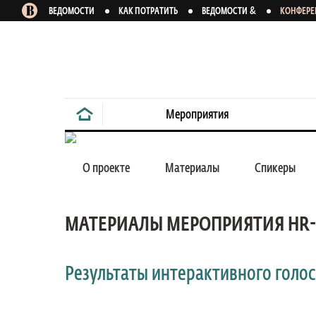
&
ВЕДОМОСТИ
КАК ПОТРАТИТЬ
ВЕДОМОСТИ
КОНФЕР
Мероприятия
01 декабря 2011
О проекте
Материалы
Спикеры
МАТЕРИАЛЫ МЕРОПРИЯТИЯ HR
HR-Форум
Результаты интерактивного голо
XII ежегодный проект
Уроки 2011 года