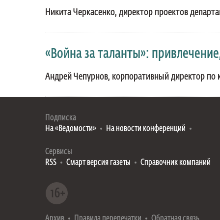
Никита Черкасенко, директор проектов департа
«Война за таланты»: привлечение
Андрей Чепурнов, корпоративный директор по 
Подписка
На «Ведомости»
На новости конференций
Сервисы
RSS
Смарт версия газеты
Справочник компаний
Архив
Правила перепечатки
Обратная связь