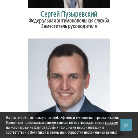
Сергей Пузыревский
Федеральная антимонопольная служба
Заместитель руководителя
На нашем сайте используются cookie-файлы и технологии персонализации.
Продолжая пользоваться данным сайтом, вы подтверждаете свое
согласие
ОК
Андрей Рего
на использование файлов cookie и технологий персонализации в
соответствии с
Политикой в отношении обработки персональных данных
.
Директор департамента управления регуляторными