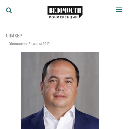
Мероприятия
Ведомости
СПИКЕР
Архив
Обновлено: 21 марта 2019
Как потратить
Партнёрам
Ведомости&
О нас