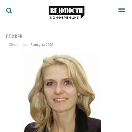
Мероприятия
Ведомости
СПИКЕР
Архив
Обновлено: 13 августа 2018
Как потратить
Партнёрам
Ведомости&
О нас