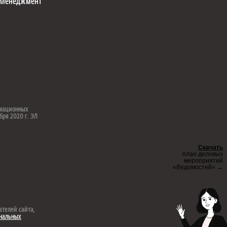
Менеджмент
рмационных
бря 2020 г. ЭЛ
Скачать
план деловых
мероприятий
«Ведомостей» →
ателей сайта,
ональных