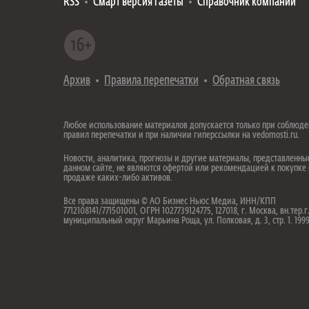
RSS
Смарт версия газеты
Справочник компаний
Архив
Правила перепечатки
Обратная связь
Любое использование материалов допускается только при соблюд
правил перепечатки и при наличии гиперссылки на vedomosti.ru.
Новости, аналитика, прогнозы и другие материалы, представленны
данном сайте, не являются офертой или рекомендацией к покупке
продаже каких-либо активов.
Все права защищены © АО Бизнес Ньюс Медиа, ИНН/КПП
7712108141/771501001, ОГРН 1027739124775, 127018, г. Москва, вн.тер.г
муниципальный округ Марьина Роща, ул. Полковая, д. 3, стр. 1. 19