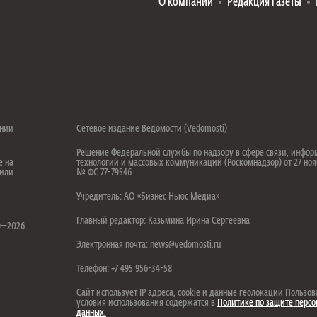
О компании
Редакция газеты
ении
Сетевое издание Ведомости (Vedomosti)
Решение Федеральной службы по надзору в сфере связи, инфо
е на
технологий и массовых коммуникаций (Роскомнадзор) от 27 ноя
 или
№ ФС 77-79546
Учредитель: АО «Бизнес Ньюс Медиа»
.
Главный редактор: Казьмина Ирина Сергеевна
99—2026
Электронная почта: news@vedomosti.ru
Телефон: +7 495 956-34-58
Сайт использует IP адреса, cookie и данные геолокации Пользов
условия использования содержатся в
Политике по защите перс
данных.