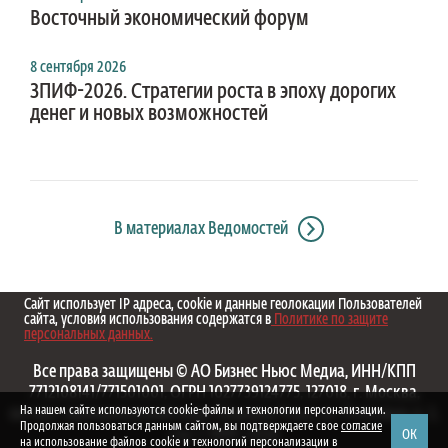
Восточный экономический форум
8 сентября 2026
ЗПИФ-2026. Стратегии роста в эпоху дорогих
денег и новых возможностей
В материалах Ведомостей
Сайт использует IP адреса, cookie и данные геолокации Пользователей
сайта, условия использования содержатся в
Политике по защите
персональных данных.
Все права защищены © АО Бизнес Ньюс Медиа, ИНН/КПП
7712108141/771501001, ОГРН 1027739124775, 127018, г. Москва,
На нашем сайте используются cookie-файлы и технологии персонализации.
вн.тер.г. муниципальный округ Марьина Роща, ул. Полковая, д. 3,
Продолжая пользоваться данным сайтом, вы подтверждаете свое
согласие
ОК
стр. 1. 1999—2026
на использование файлов cookie и технологий персонализации в