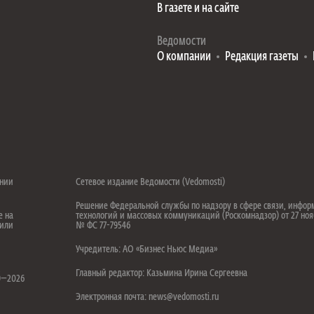
В газете и на сайте
Ведомости
О компании
Редакция газеты
ении
Сетевое издание Ведомости (Vedomosti)
Решение Федеральной службы по надзору в сфере связи, инфо
е на
технологий и массовых коммуникаций (Роскомнадзор) от 27 ноя
 или
№ ФС 77-79546
Учредитель: АО «Бизнес Ньюс Медиа»
.
Главный редактор: Казьмина Ирина Сергеевна
99—2026
Электронная почта: news@vedomosti.ru