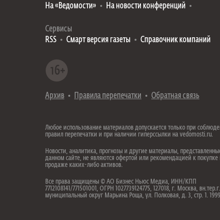
На «Ведомости»
На новости конференций
Сервисы
RSS
Смарт версия газеты
Справочник компаний
Архив
Правила перепечатки
Обратная связь
Любое использование материалов допускается только при соблюд
правил перепечатки и при наличии гиперссылки на vedomosti.ru.
Новости, аналитика, прогнозы и другие материалы, представленны
данном сайте, не являются офертой или рекомендацией к покупке
продаже каких-либо активов.
Все права защищены © АО Бизнес Ньюс Медиа, ИНН/КПП
7712108141/771501001, ОГРН 1027739124775, 127018, г. Москва, вн.тер.г
муниципальный округ Марьина Роща, ул. Полковая, д. 3, стр. 1. 19