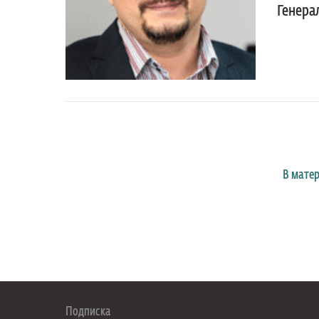
Генера
В мате
Подписка