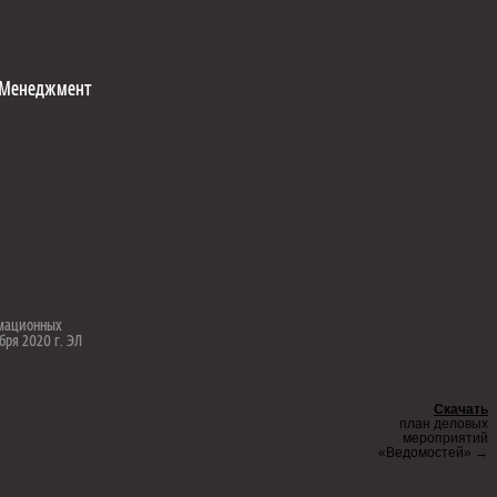
Менеджмент
рмационных
бря 2020 г. ЭЛ
Скачать
план деловых
мероприятий
«Ведомостей» →