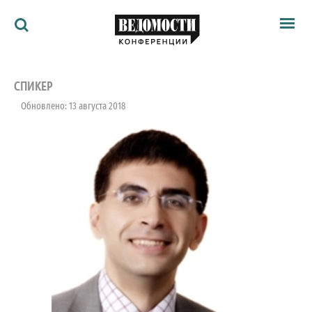
Мероприятия
Ведомости
СПИКЕР
Архив
Обновлено: 13 августа 2018
Как потратить
Партнёрам
Ведомости&
О нас