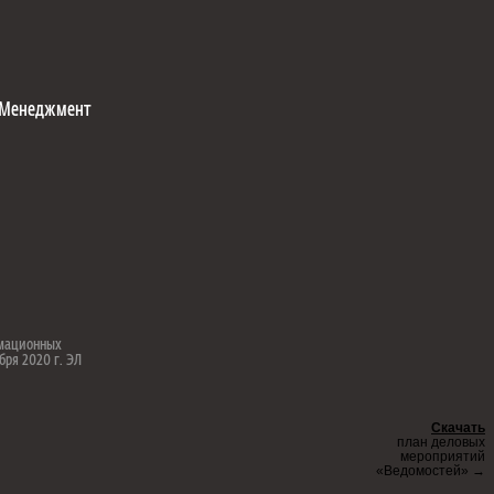
Менеджмент
рмационных
бря 2020 г. ЭЛ
Скачать
план деловых
мероприятий
«Ведомостей» →