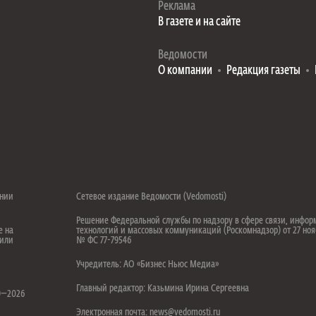
Реклама
В газете и на сайте
Ведомости
О компании
Редакция газеты
ении
Сетевое издание Ведомости (Vedomosti)
Решение Федеральной службы по надзору в сфере связи, инфо
е на
технологий и массовых коммуникаций (Роскомнадзор) от 27 ноя
 или
№ ФС 77-79546
Учредитель: АО «Бизнес Ньюс Медиа»
.
Главный редактор: Казьмина Ирина Сергеевна
99—2026
Электронная почта: news@vedomosti.ru