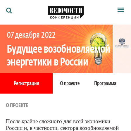
Мероприятия
07 декабря 2022
Ведомости
Архив
Будущее возобновляемой
Как потратить
Партнёрам
энергетики в России
Ведомости&
О нас
XI ежегодная конференция
Регистрация
О проекте
Программа
Москва, Continental, Тверская улица, 22
О ПРОЕКТЕ
После крайне сложного для всей экономики
России и, в частности, сектора возобновляемой