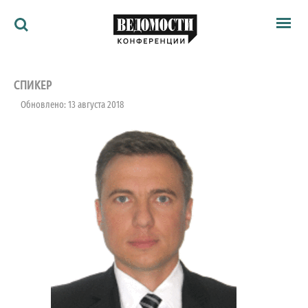
Мероприятия
Ведомости
СПИКЕР
Архив
Обновлено: 13 августа 2018
Как потратить
Партнёрам
Ведомости&
О нас