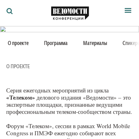
Мероприятия
16 апреля 2021
Ведомости
О проекте
Программа
Материалы
Спикер
Архив
Телеком 2021
Как потратить
Партнёрам
Ведомости&
О ПРОЕКТЕ
О нас
XVII ежегодный международный форум операторов
связи
Серия ежегодных мероприятий из цикла
«Телеком»
Москва, Лотте Отель Москва, Новинский бульвар,
делового издания «Ведомости» – это
экспертные площадки, признанные ведущими
8с2
профессиональным телеком-сообществом страны.
Форум «Телеком», сессии в рамках World Mobile
Congress и ПМЭФ ежегодно собирают всех