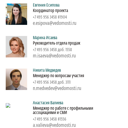
Евгения Есипова
Координатор проекта
+7 495 956 3458 #1904
e.esipova@vedomosti.ru
Марина Исаева
Руководитель отдела продаж
+7 495 956 3458 доб. 1558
m.isaeva@vedomosti.ru
Никита Медведев
Менеджер по вопросам участия
+7 495 956 3458 доб. 3111
n.medvedev@vedomosti.ru
Анастасия Валиева
Менеджер по работе с профильными
ассоциациями и СМИ
+7 495 956 3458 #1556
a.valieva@vedomosti.ru