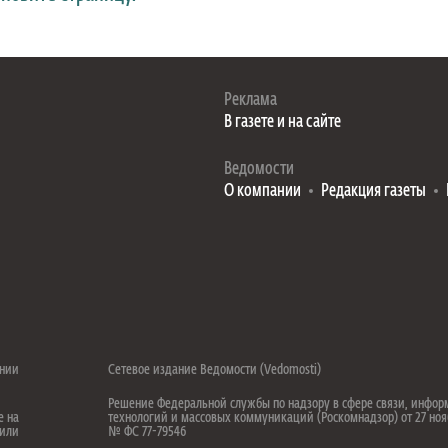
Реклама
В газете и на сайте
Ведомости
О компании
Редакция газеты
ении
Сетевое издание Ведомости (Vedomosti)
Решение Федеральной службы по надзору в сфере связи, инфо
е на
технологий и массовых коммуникаций (Роскомнадзор) от 27 ноя
 или
№ ФС 77-79546