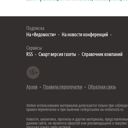
Подписка
На «Ведомости»
На новости конференций
Сервисы
RSS
Смарт версия газеты
Справочник компаний
Архив
Правила перепечатки
Обратная связь
Любое использование материалов допускается только при соблюд
правил перепечатки и при наличии гиперссылки на vedomosti.ru.
Новости, аналитика, прогнозы и другие материалы, представленны
данном сайте, не являются офертой или рекомендацией к покупке
продаже каких-либо активов.