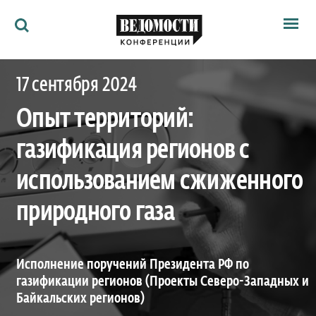
Мероприятия
17 сентября 2024
Ведомости
Архив
Опыт территорий:
Как потратить
Партнёрам
газификация регионов с
Ведомости&
О нас
использованием сжиженного
природного газа
Исполнение поручений Президента РФ по
газификации регионов (Проекты Северо-Западных и
Байкальских регионов)