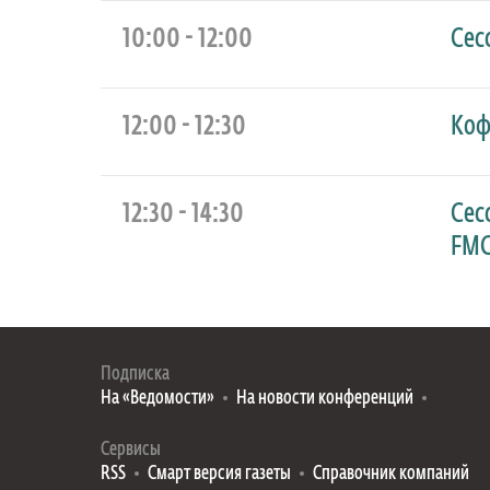
Региональный проект
10:00 - 12:00
Сес
12:00 - 12:30
Коф
Санкт-Петербург, Golden Garden Boutique H
12:30 - 14:30
Сес
FMC
Подписка
На «Ведомости»
На новости конференций
Сервисы
RSS
Смарт версия газеты
Справочник компаний