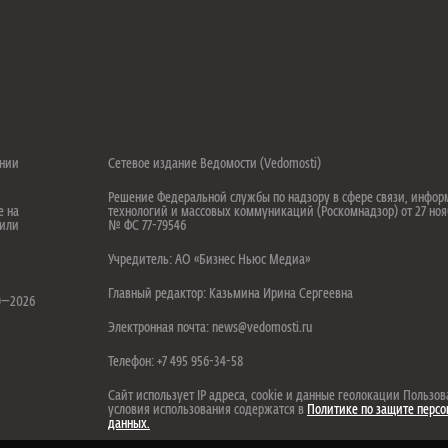
ении
Сетевое издание Ведомости (Vedomosti)
Решение Федеральной службы по надзору в сфере связи, инфо
е на
технологий и массовых коммуникаций (Роскомнадзор) от 27 ноя
 или
№ ФС 77-79546
Учредитель: АО «Бизнес Ньюс Медиа»
.
Главный редактор: Казьмина Ирина Сергеевна
99—2026
Электронная почта: news@vedomosti.ru
Телефон: +7 495 956-34-58
Сайт использует IP адреса, cookie и данные геолокации Пользов
условия использования содержатся в
Политике по защите перс
данных.