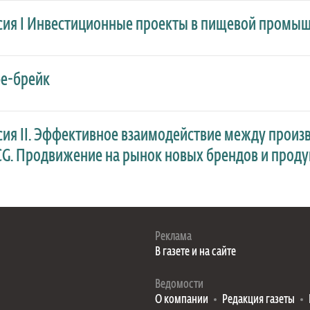
сия I Инвестиционные проекты в пищевой промыш
е-брейк
otel, Владимирский проспект, 9
сия II. Эффективное взаимодействие между произ
G. Продвижение на рынок новых брендов и проду
Реклама
В газете и на сайте
Ведомости
О компании
Редакция газеты