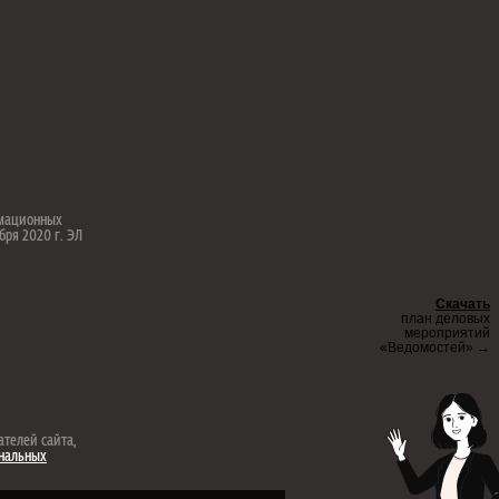
рмационных
бря 2020 г. ЭЛ
Скачать
план деловых
мероприятий
«Ведомостей» →
ателей сайта,
ональных