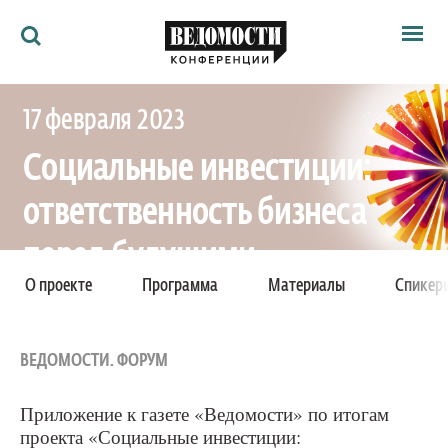
Мероприятия
17 февраля 2023
Ведомости
Архив
Социальные инвестиции:
Как потратить
Партнёрам
ответственность бизнеса
Ведомости&
О нас
перед будущими
О проекте
Программа
Материалы
Спикер
поколениями
ВЕДОМОСТИ. ФОРУМ
Конференция
Приложение к газете «Ведомости» по итогам
Москва, Сафмар Аврора Люкс, улица Петровка, 11
проекта «Социальные инвестиции: