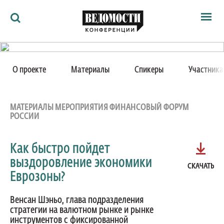
Мероприятия
28 ноября 2013 - 29 ноября 2013
Ведомости
О проекте
Материалы
Спикеры
Участник
Архив
Финансовый форум России
Как потратить
Партнёрам
Ведомости&
МАТЕРИАЛЫ МЕРОПРИЯТИЯ ФИНАНСОВЫЙ ФОРУМ
V ежегодный деловой форум
О нас
РОССИИ
Москва, Ритц-Карлтон Москва, ул. Тверская, д. 3
Как быстро пойдет
выздоровление экономики
СКАЧАТЬ
Еврозоны?
Венсан Шэньо, глава подразделения
стратегии на валютном рынке и рынке
инструментов с фиксированной