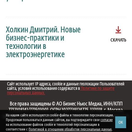
Холкин Дмитрий. Новые
бизнес-практики и
СКАЧАТЬ
технологии в
электроэнергетике
Сайт использует IP адреса, cookie и данные геолокации Пользователей
сайта, условия использования содержатся в
Политике по защите
персональных данных.
Все права защищены © АО Бизнес Ньюс Медиа, ИНН/КПП
7712108141/771501001, ОГРН 1027739124775, 127018, г. Москва,
На нашем сайте используются cookie-файлы и технологии персонализации.
вн.тер.г. муниципальный округ Марьина Роща, ул. Полковая, д. 3,
Продолжая пользоваться данным сайтом, вы подтверждаете свое
согласие
ОК
стр. 1. 1999—2026
на использование файлов cookie и технологий персонализации в
соответствии с
Политикой в отношении обработки персональных данных
.