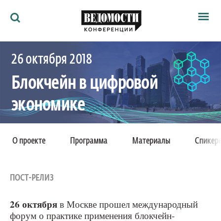
Мероприятия
26 октября 2018
Ведомости
Архив
Блокчейн в цифровой
Как потратить
Партнёрам
экономике
Ведомости&
О нас
Международный форум о практике применения
О проекте
Программа
Материалы
Спикер
блокчейн-технологий
Москва, InterContinental Moscow Tverskaya,
Тверская улица, 22
ПОСТ-РЕЛИЗ
26 октября
в Москве прошел международный
форум о практике применения блокчейн-