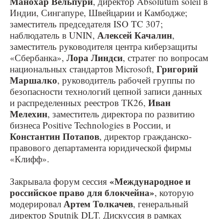
Манохар Вельпури
, директор Absolutum soleil в
Индии, Сингапуре, Швейцарии и Камбодже;
заместитель председателя ISO TC 307;
Алексей Качалин
наблюдатель в UNIN,
,
заместитель руководителя центра киберзащиты
Лора Линдси
«Сбербанка»,
, стратег по вопросам
Григорий
национальных стандартов Microsoft,
Маршалко
, руководитель рабочей группы по
безопасности технологий цепной записи данных
Иван
и распределенных реестров ТК26,
Мелехин
, заместитель директора по развитию
бизнеса Positive Technologies в России, и
Константин Потапов
, директор гражданско-
правового департамента юридической фирмы
«Клифф».
«Международное и
Закрывала форум сессия
российское право для блокчейна»
, которую
Артем Толкачев
модерировал
, генеральный
директор Sputnik DLT. Дискуссия в рамках