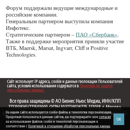
Форум поддержали ведущие международные и
российские компании.
Генеральным партнером выступила компания
Инфотекс.
Стратегическим партнером –
ПАО «Сбербанк»
.
Также в поддержке мероприятия приняли участие
ВТБ, Maersk, Marsat, Ingvarr, Cliff и Positive
Technologies.
Сайт использует IP адреса, cookie и данные геолокации Пользователей
сайта, условия использования содержатся в
Политике по защите
персональных данных.
Все права защищены © АО Бизнес Ньюс Медиа, ИНН/КПП
7712108141/771501001, ОГРН 1027739124775, 127018, г. Москва,
На нашем сайте используются cookie-файлы и технологии персонализации.
вн.тер.г. муниципальный округ Марьина Роща, ул. Полковая, д. 3,
Продолжая пользоваться данным сайтом, вы подтверждаете свое
согласие
ОК
стр. 1. 1999—2026
на использование файлов cookie и технологий персонализации в
соответствии с
Политикой в отношении обработки персональных данных
.