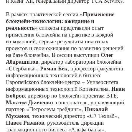
и Каенг Хи, генеральный директор TCA Services.
«Применение
В рамках практической сессии
блокчейн-технологии: ожидание и
реальность»
спикеры представили опыт
применения блокчейна на практике в каждой
из компаний, первые результаты пилотных
проектов и свои ожидания по развитию решений
Олег
на базе блокчейна. В сессии выступили
Абдрашитов
, директор лаборатории блокчейна
Роман Бек
«Сбербанка»,
, профессор факультета
информационных технологий в бизнесе
Европейского блокчейн-центра – Университета
Иван
информационных технологий Копенгагена,
Бобров
, директор по блокчейн-проектам ВТБ,
Максим Дьяченко
, сооснователь, управляющий
Николай
партнер «Петролеум трейдинг»,
Муханов
, технический директор «С7 Техлаб»,
Павел Рязанов
, руководитель дирекции
транзакционного бизнеса «Альфа-банка»,