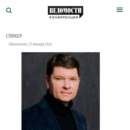
Мероприятия
Ведомости
СПИКЕР
Архив
Обновлено: 27 января 2022
Как потратить
Партнёрам
Ведомости&
О нас