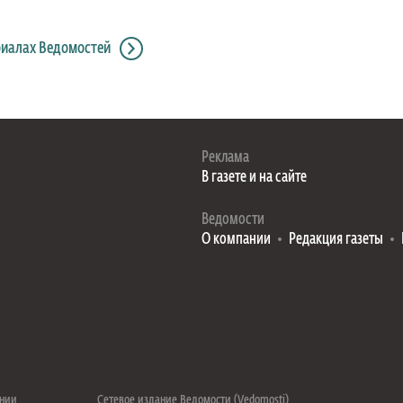
риалах Ведомостей
Реклама
В газете и на сайте
Ведомости
О компании
Редакция газеты
ении
Сетевое издание Ведомости (Vedomosti)