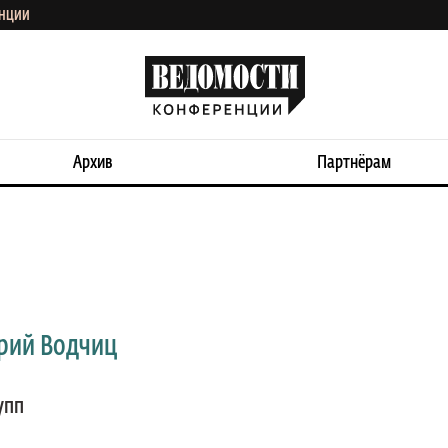
ЕНЦИИ
Архив
Партнёрам
рий Водчиц
упп