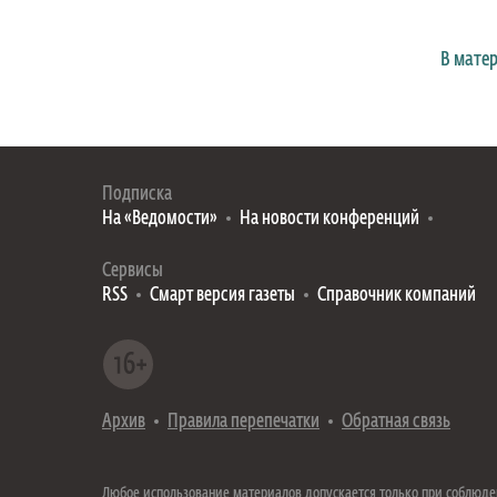
В мате
Подписка
На «Ведомости»
На новости конференций
Сервисы
RSS
Смарт версия газеты
Справочник компаний
Архив
Правила перепечатки
Обратная связь
Любое использование материалов допускается только при соблюд