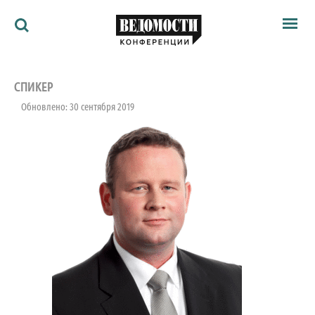
Мероприятия
Ведомости
СПИКЕР
Архив
Обновлено: 30 сентября 2019
Как потратить
Партнёрам
Ведомости&
О нас