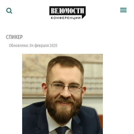
Мероприятия
Ведомости
СПИКЕР
Архив
Обновлено: 04 февраля 2020
Как потратить
Партнёрам
Ведомости&
О нас