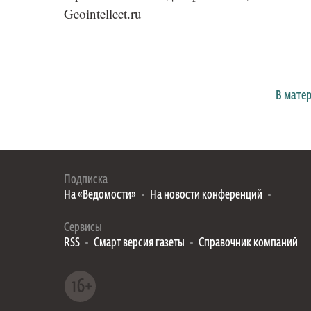
Geointellect.ru
В мате
Подписка
На «Ведомости»
На новости конференций
Сервисы
RSS
Смарт версия газеты
Справочник компаний