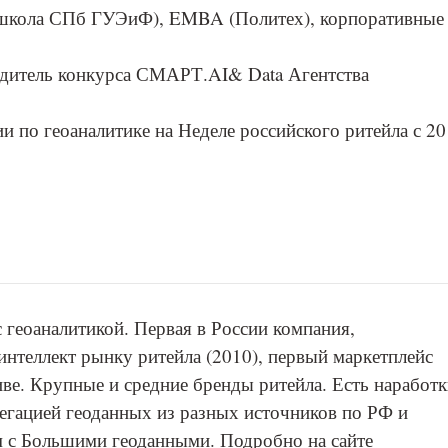
школа СПб ГУЭиФ), EMBA (Политех), корпоративные
дитель конкурса СМАРТ.AI& Data Агентства
и по геоаналитике на Неделе российского ритейла с 2
 геоаналитикой. Первая в России компания,
нтеллект рынку ритейла (2010), первый маркетплейс
тиве. Крупные и средние бренды ритейла. Есть наработ
егацией геоданных из разных источников по РФ и
 с Большими геоданными. Подробно на сайте