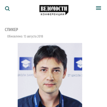
Мероприятия
Ведомости
СПИКЕР
Архив
Обновлено: 13 августа 2018
Как потратить
Партнёрам
Ведомости&
О нас