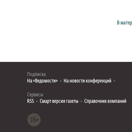
В мате
Подписка
На «Ведомости»
На новости конференций
Сервисы
RSS
Смарт версия газеты
Справочник компаний