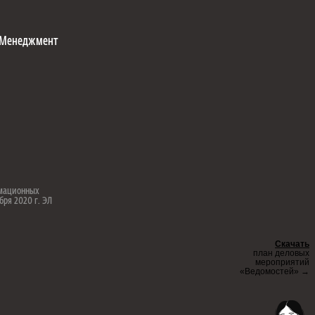
Менеджмент
рмационных
бря 2020 г. ЭЛ
Скачать
план деловых
мероприятий
«Ведомостей» →