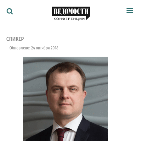
Мероприятия
Ведомости
СПИКЕР
Архив
Обновлено: 24 октября 2018
Как потратить
Партнёрам
Ведомости&
О нас