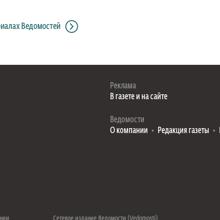
риалах Ведомостей
Реклама
В газете и на сайте
Ведомости
О компании
Редакция газеты
ении
Сетевое издание Ведомости (Vedomosti)