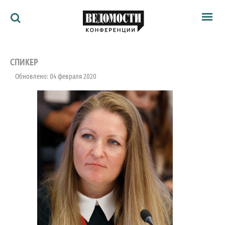
Мероприятия
Ведомости
СПИКЕР
Архив
Обновлено: 04 февраля 2020
Как потратить
Партнёрам
Ведомости&
О нас