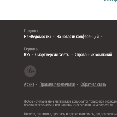
Подписка
На «Ведомости»
На новости конференций
Сервисы
RSS
Смарт версия газеты
Справочник компаний
Архив
Правила перепечатки
Обратная связь
Любое использование материалов допускается только при соблюд
правил перепечатки и при наличии гиперссылки на vedomosti.ru.
Новости, аналитика, прогнозы и другие материалы, представленны