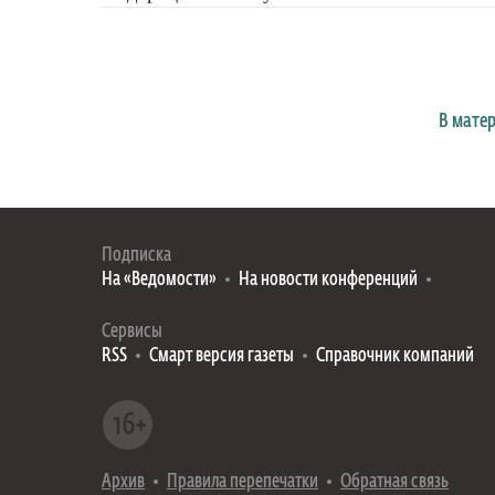
В мате
Подписка
На «Ведомости»
На новости конференций
Сервисы
RSS
Смарт версия газеты
Справочник компаний
Архив
Правила перепечатки
Обратная связь