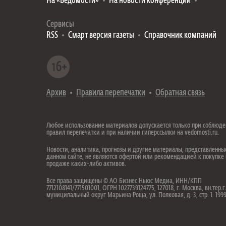
На «Ведомости»
На новости конференций
Сервисы
RSS
Смарт версия газеты
Справочник компаний
Архив
Правила перепечатки
Обратная связь
Любое использование материалов допускается только при соблюд
правил перепечатки и при наличии гиперссылки на vedomosti.ru.
Новости, аналитика, прогнозы и другие материалы, представленны
данном сайте, не являются офертой или рекомендацией к покупке
продаже каких-либо активов.
Все права защищены © АО Бизнес Ньюс Медиа, ИНН/КПП
7712108141/771501001, ОГРН 1027739124775, 127018, г. Москва, вн.тер.г
муниципальный округ Марьина Роща, ул. Полковая, д. 3, стр. 1. 19