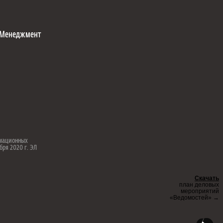
Менеджмент
рмационных
бря 2020 г. ЭЛ
Скачать
план деловых
мероприятий
«Ведомостей» →