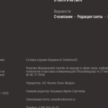
В газете и на сайте
Ведомости
О компании
Редакция газеты
ении
Сетевое издание Ведомости (Vedomosti)
Решение Федеральной службы по надзору в сфере связи, инфо
е на
технологий и массовых коммуникаций (Роскомнадзор) от 27 ноя
 или
№ ФС 77-79546
Учредитель: АО «Бизнес Ньюс Медиа»
.
Главный редактор: Казьмина Ирина Сергеевна
99—2026
Электронная почта: news@vedomosti.ru
Телефон: +7 495 956-34-58