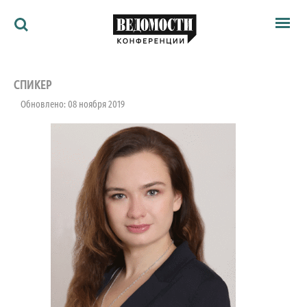
Мероприятия
Ведомости
СПИКЕР
Архив
Обновлено: 08 ноября 2019
Как потратить
Партнёрам
Ведомости&
О нас