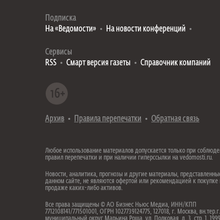
Подписка
На «Ведомости»
На новости конференций
Сервисы
RSS
Смарт версия газеты
Справочник компаний
Архив
Правила перепечатки
Обратная связь
Любое использование материалов допускается только при соблюд
правил перепечатки и при наличии гиперссылки на vedomosti.ru.
Новости, аналитика, прогнозы и другие материалы, представленны
данном сайте, не являются офертой или рекомендацией к покупке
продаже каких-либо активов.
Все права защищены © АО Бизнес Ньюс Медиа, ИНН/КПП
7712108141/771501001, ОГРН 1027739124775, 127018, г. Москва, вн.тер.г
муниципальный округ Марьина Роща, ул. Полковая, д. 3, стр. 1. 19