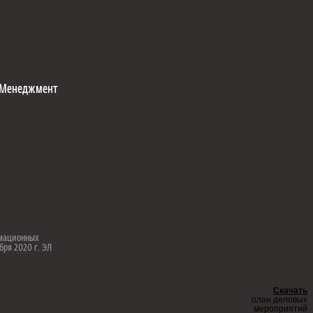
Менеджмент
рмационных
бря 2020 г. ЭЛ
Скачать
план деловых
мероприятий