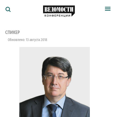
Мероприятия
Ведомости
СПИКЕР
Архив
Обновлено: 13 августа 2018
Как потратить
Партнёрам
Ведомости&
О нас