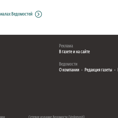
риалах Ведомостей
Реклама
В газете и на сайте
Ведомости
О компании
Редакция газеты
ении
Сетевое издание Ведомости (Vedomosti)