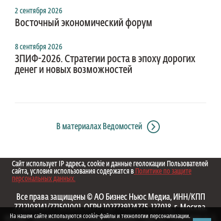
2 сентября 2026
Восточный экономический форум
8 сентября 2026
ЗПИФ-2026. Стратегии роста в эпоху дорогих
денег и новых возможностей
В материалах Ведомостей
Сайт использует IP адреса, cookie и данные геолокации Пользователей
сайта, условия использования содержатся в
Политике по защите
персональных данных.
Все права защищены © АО Бизнес Ньюс Медиа, ИНН/КПП
7712108141/771501001, ОГРН 1027739124775, 127018, г. Москва,
На нашем сайте используются cookie-файлы и технологии персонализации.
вн.тер.г. муниципальный округ Марьина Роща, ул. Полковая, д. 3,