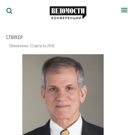
Мероприятия
Ведомости
СПИКЕР
Архив
Обновлено: 13 августа 2018
Как потратить
Партнёрам
Ведомости&
О нас