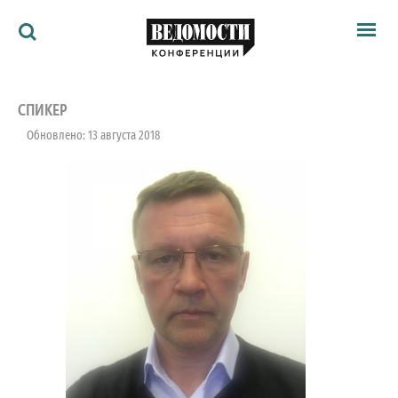
Мероприятия
Ведомости
СПИКЕР
Архив
Обновлено: 13 августа 2018
Как потратить
Партнёрам
Ведомости&
О нас