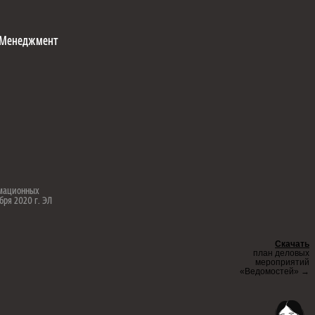
Менеджмент
рмационных
бря 2020 г. ЭЛ
Скачать
план деловых
мероприятий
«Ведомостей» →